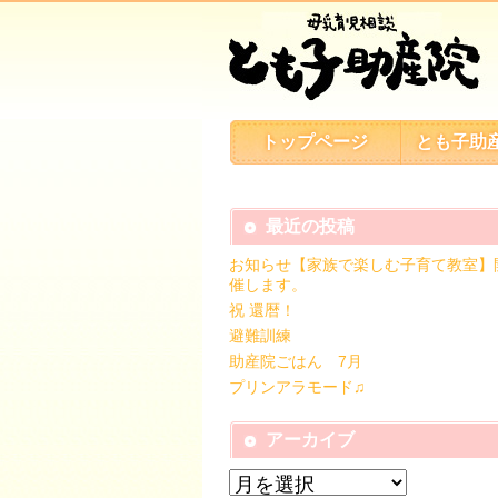
トップページ
とも子助
最近の投稿
お知らせ【家族で楽しむ子育て教室】
催します。
祝 還暦！
避難訓練
助産院ごはん 7月
プリンアラモード♫
アーカイブ