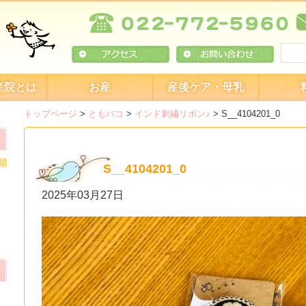
産院とは
お産
産後ケア・母乳
トップページ
>
ともバコ
>
インド刺繡リボン♪
>
S__4104201_0
開
S__4104201_0
2025年03月27日