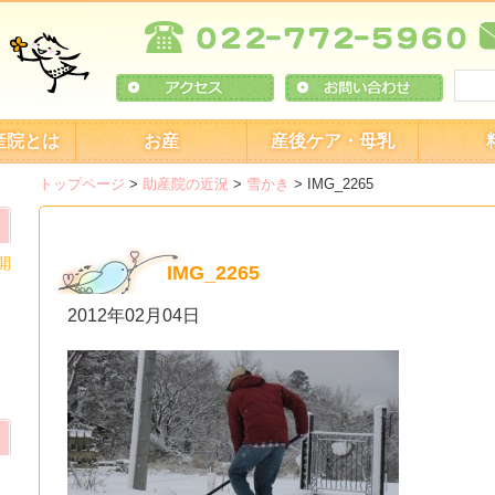
産院とは
お産
産後ケア・母乳
トップページ
>
助産院の近況
>
雪かき
>
IMG_2265
開
IMG_2265
2012年02月04日