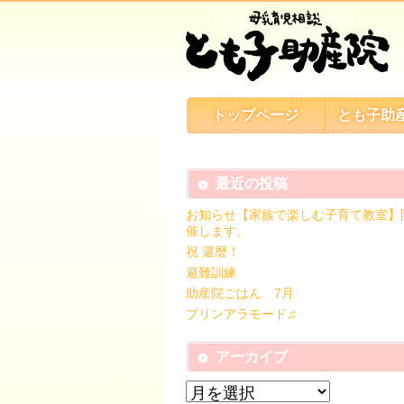
トップページ
とも子助
最近の投稿
お知らせ【家族で楽しむ子育て教室】
催します。
祝 還暦！
避難訓練
助産院ごはん 7月
プリンアラモード♫
アーカイブ