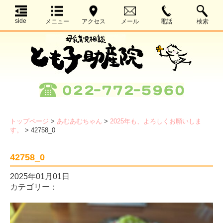
side
メニュー
アクセス
メール
電話
検索
トップページ
>
あむあむちゃん
>
2025年も、よろしくお願いしま
す。
>
42758_0
42758_0
2025年01月01日
カテゴリー：