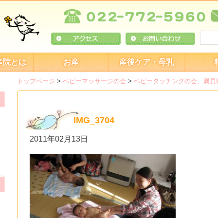
産院とは
お産
産後ケア・母乳
トップページ
>
ベビーマッサージの会
>
ベビータッチングの会、満員
IMG_3704
2011年02月13日