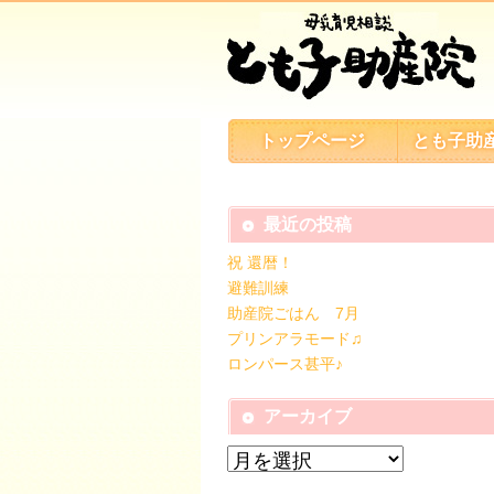
トップページ
とも子助
最近の投稿
祝 還暦！
避難訓練
助産院ごはん 7月
プリンアラモード♫
ロンパース甚平♪
アーカイブ