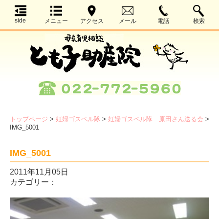
side
メニュー
アクセス
メール
電話
検索
トップページ
>
妊婦ゴスペル隊
>
妊婦ゴスペル隊 原田さん送る会
>
IMG_5001
IMG_5001
2011年11月05日
カテゴリー：