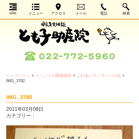
side
メニュー
アクセス
メール
電話
検索
トップページ
>
イベントの開催報告
>
ふれあいマッサージの会
>
IMG_3792
IMG_3792
2011年03月08日
カテゴリー：