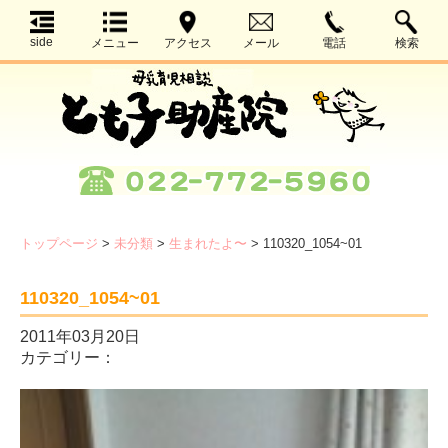
side
メニュー
アクセス
メール
電話
検索
トップページ
>
未分類
>
生まれたよ〜
>
110320_1054~01
110320_1054~01
2011年03月20日
カテゴリー：