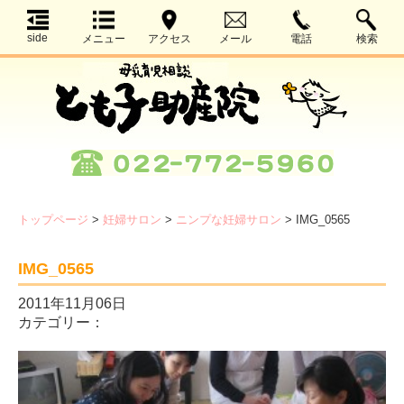
side
メニュー
アクセス
メール
電話
検索
トップページ
>
妊婦サロン
>
ニンプな妊婦サロン
>
IMG_0565
IMG_0565
2011年11月06日
カテゴリー：