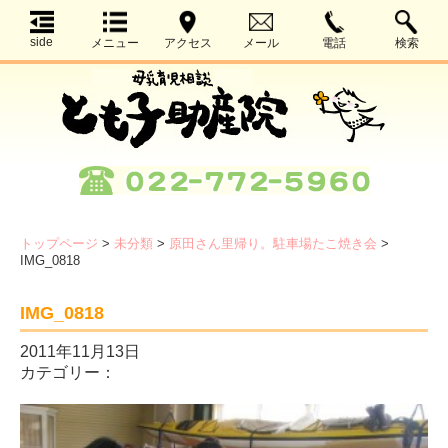
side
メニュー
アクセス
メール
電話
検索
トップページ
>
未分類
>
原田さん里帰り。駐車場たこ焼き会
>
IMG_0818
IMG_0818
2011年11月13日
カテゴリー：