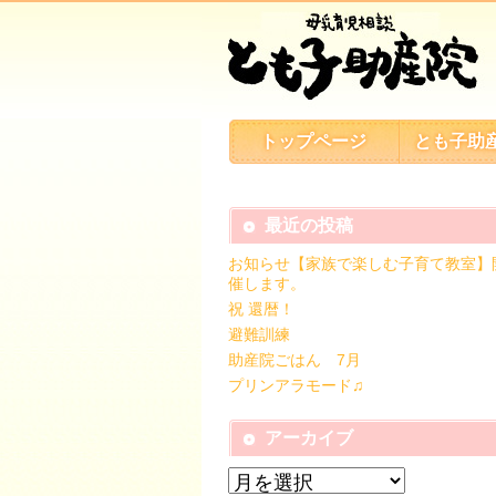
トップページ
とも子助
最近の投稿
お知らせ【家族で楽しむ子育て教室】
催します。
祝 還暦！
避難訓練
助産院ごはん 7月
プリンアラモード♫
アーカイブ