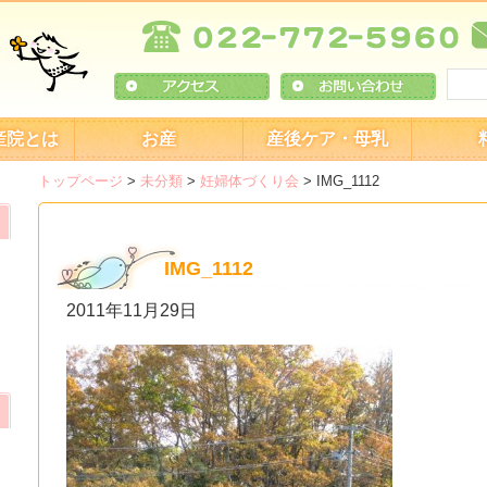
産院とは
お産
産後ケア・母乳
トップページ
>
未分類
>
妊婦体づくり会
>
IMG_1112
IMG_1112
2011年11月29日