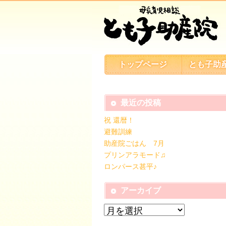
トップページ
とも子助
最近の投稿
祝 還暦！
避難訓練
助産院ごはん 7月
プリンアラモード♫
ロンパース甚平♪
アーカイブ