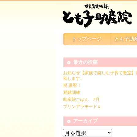
トップページ
とも子助
最近の投稿
お知らせ【家族で楽しむ子育て教室】
催します。
祝 還暦！
避難訓練
助産院ごはん 7月
プリンアラモード♫
アーカイブ