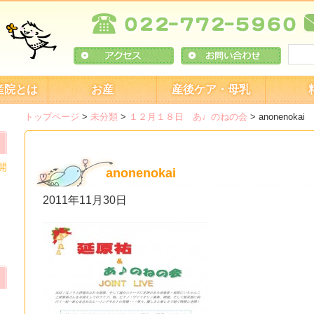
産院とは
お産
産後ケア・母乳
トップページ
>
未分類
>
１２月１８日 あ♩のねの会
>
anonenokai
開
anonenokai
2011年11月30日