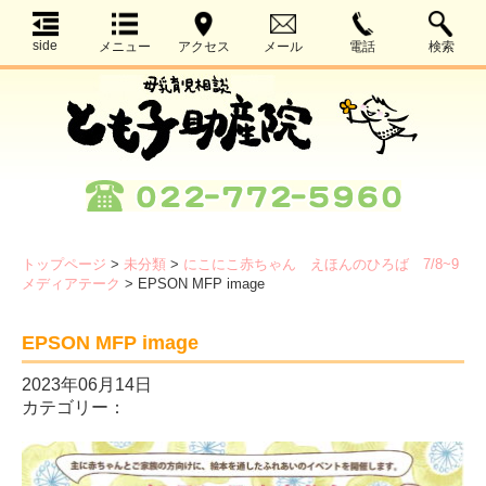
side
メニュー
アクセス
メール
電話
検索
トップページ
>
未分類
>
にこにこ赤ちゃん えほんのひろば 7/8~9
メディアテーク
>
EPSON MFP image
EPSON MFP image
2023年06月14日
カテゴリー：