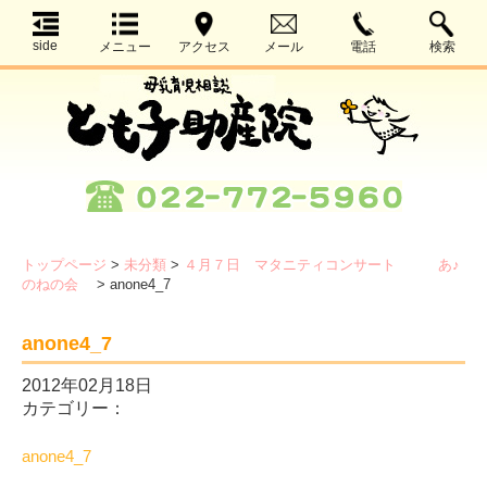
side
メニュー
アクセス
メール
電話
検索
トップページ
>
未分類
>
４月７日 マタニティコンサート あ♪
のねの会
>
anone4_7
anone4_7
2012年02月18日
カテゴリー：
anone4_7