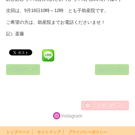
次回は、9月18日10時～12時 とも子助産院です。
ご希望の方は、助産院までお電話くださいませ！
記）斎藤
« 前のページ
次のページ »
Instagram
トップページ
サイトマップ
プライバシーポリシー