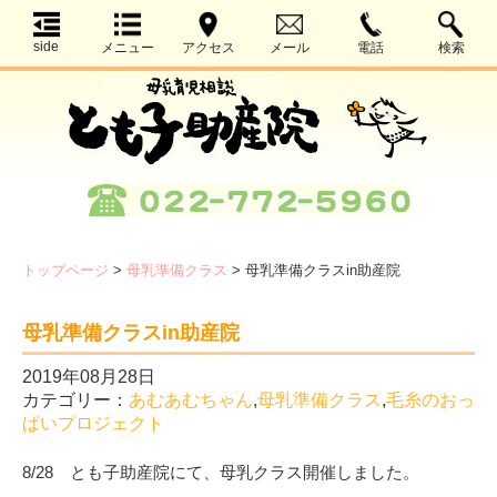
side
メニュー
アクセス
メール
電話
検索
トップページ
>
母乳準備クラス
>
母乳準備クラスin助産院
母乳準備クラスin助産院
2019年08月28日
カテゴリー：
あむあむちゃん
,
母乳準備クラス
,
毛糸のおっ
ぱいプロジェクト
8/28 とも子助産院にて、母乳クラス開催しました。