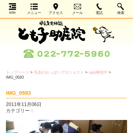
side
メニュー
アクセス
メール
電話
検索
トップページ
>
毛糸のおっぱいプロジェクト
>
oppi梱包中
>
IMG_0593
IMG_0593
2011年11月06日
カテゴリー：