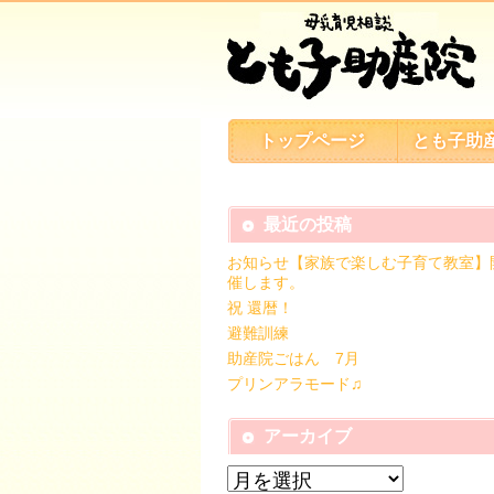
トップページ
とも子助
最近の投稿
お知らせ【家族で楽しむ子育て教室】
催します。
祝 還暦！
避難訓練
助産院ごはん 7月
プリンアラモード♫
アーカイブ