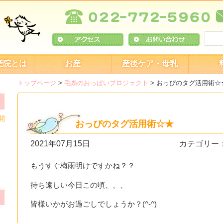
産院とは
お産
産後ケア・母乳
トップページ
>
毛糸のおっぱいプロジェクト
>
おっぴのタグ活用術☆
開
おっぴのタグ活用術☆★
2021年07月15日
カテゴリー
もうすぐ梅雨明けですかね？？
待ち遠しい今日この頃、、、
皆様いかがお過ごしでしょうか？(^-^)