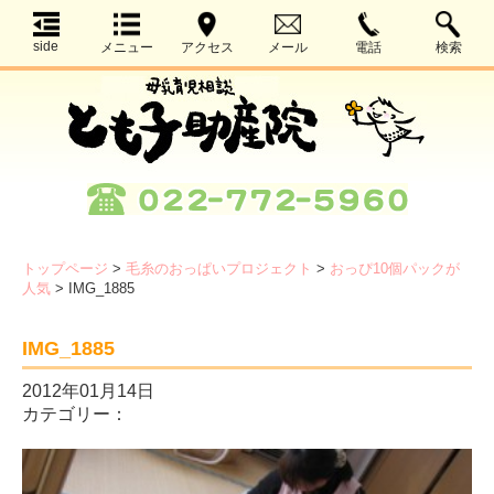
side
メニュー
アクセス
メール
電話
検索
トップページ
>
毛糸のおっぱいプロジェクト
>
おっぴ10個パックが
人気
>
IMG_1885
IMG_1885
2012年01月14日
カテゴリー：