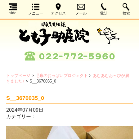
side
メニュー
アクセス
メール
電話
検索
トップページ
>
毛糸のおっぱいプロジェクト
>
あむあむおっぴが届
きました♪
>
S__3670035_0
S__3670035_0
2024年07月09日
カテゴリー：