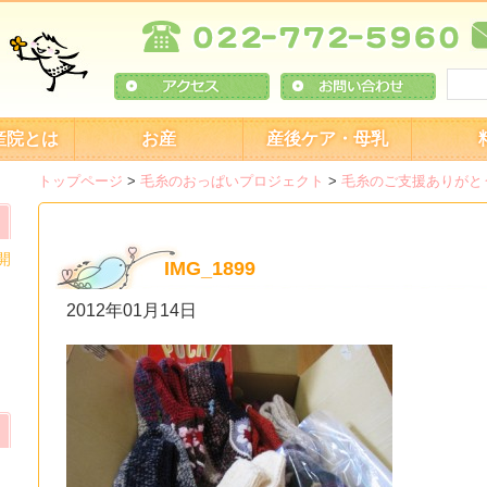
産院とは
お産
産後ケア・母乳
トップページ
>
毛糸のおっぱいプロジェクト
>
毛糸のご支援ありがと
開
IMG_1899
2012年01月14日