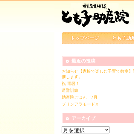
トップページ
とも子助
最近の投稿
お知らせ【家族で楽しむ子育て教室】
催します。
祝 還暦！
避難訓練
助産院ごはん 7月
プリンアラモード♫
アーカイブ