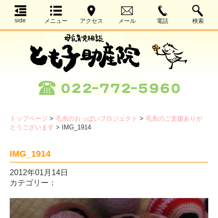
side
メニュー
アクセス
メール
電話
検索
トップページ
>
毛糸のおっぱいプロジェクト
>
毛糸のご支援ありが
とうございます
>
IMG_1914
IMG_1914
2012年01月14日
カテゴリー：