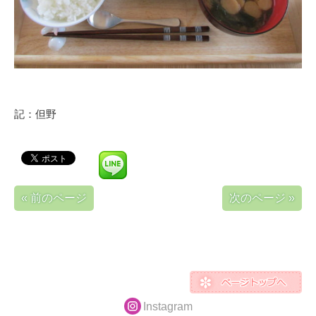
記：但野
« 前のページ
次のページ »
Instagram