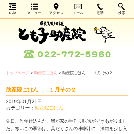
side
メニュー
アクセス
メール
電話
検索
トップページ
>
助産院ごはん
>
助産院ごはん １月その２
助産院ごはん １月その２
2019年01月21日
カテゴリー：
助産院ごはん
先日、昨年仕込んだ、我が家の手作り味噌ができあがりまし
た。寒いこの季節は、具だくさんの味噌汁に、酒粕を少し入