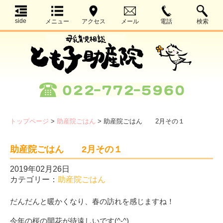
side
メニュー
アクセス
メール
電話
検索
トップページ
>
助産院ごはん
>
助産院ごはん 2月その１
助産院ごはん 2月その１
2019年02月26日
カテゴリー：
助産院ごはん
だんだんと暖かくなり、春の訪れを感じますね！
今年の桜の開花が待遠しいです(^-^)