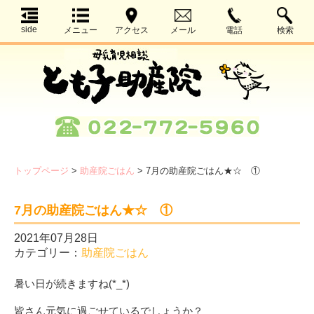
side
メニュー
アクセス
メール
電話
検索
トップページ
>
助産院ごはん
>
7月の助産院ごはん★☆ ①
7月の助産院ごはん★☆ ①
2021年07月28日
カテゴリー：
助産院ごはん
暑い日が続きますね(*_*)
皆さん元気に過ごせているでしょうか？