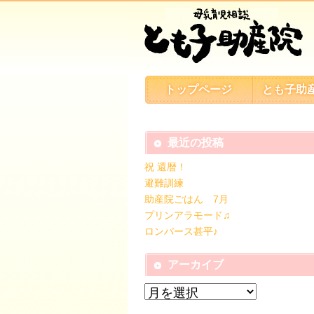
トップページ
とも子助
最近の投稿
祝 還暦！
避難訓練
助産院ごはん 7月
プリンアラモード♫
ロンパース甚平♪
アーカイブ