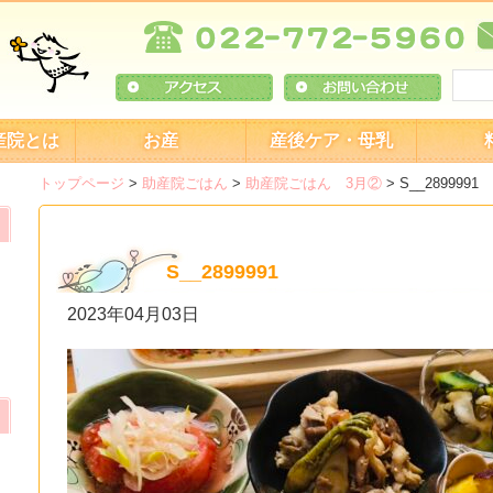
産院とは
お産
産後ケア・母乳
トップページ
>
助産院ごはん
>
助産院ごはん 3月②
>
S__2899991
S__2899991
2023年04月03日