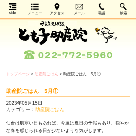
side
メニュー
アクセス
メール
電話
検索
トップページ
>
助産院ごはん
>
助産院ごはん 5月①
助産院ごはん 5月①
2023年05月15日
カテゴリー：
助産院ごはん
仙台は肌寒い日もあれば、今週は夏日の予報もあり、穏やか
な春を感じられる日が少ないような気がします。