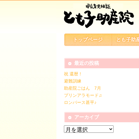
トップページ
とも子助
最近の投稿
祝 還暦！
避難訓練
助産院ごはん 7月
プリンアラモード♫
ロンパース甚平♪
アーカイブ