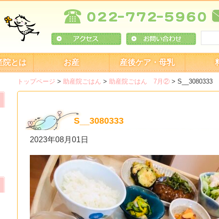
産院とは
お産
産後ケア・母乳
トップページ
>
助産院ごはん
>
助産院ごはん 7月②
>
S__3080333
S__3080333
2023年08月01日