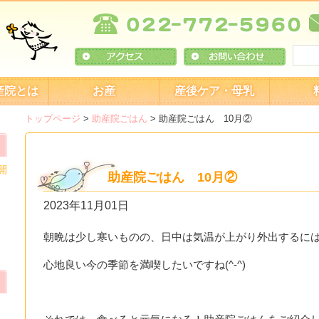
産院とは
お産
産後ケア・母乳
トップページ
>
助産院ごはん
>
助産院ごはん 10月②
開
助産院ごはん 10月②
2023年11月01日
朝晩は少し寒いものの、日中は気温が上がり外出するに
心地良い今の季節を満喫したいですね(^-^)