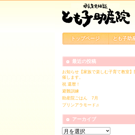
トップページ
とも子助
最近の投稿
お知らせ【家族で楽しむ子育て教室】
催します。
祝 還暦！
避難訓練
助産院ごはん 7月
プリンアラモード♫
アーカイブ