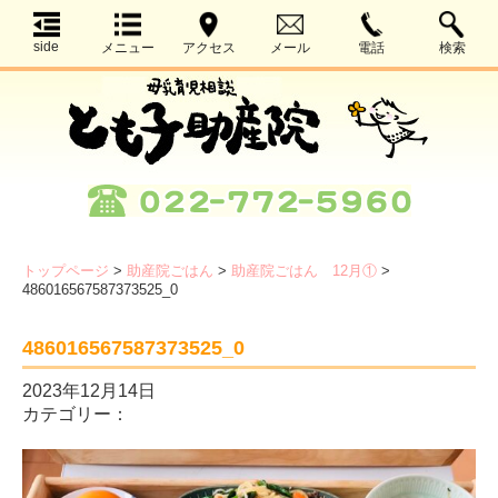
side
メニュー
アクセス
メール
電話
検索
トップページ
>
助産院ごはん
>
助産院ごはん 12月①
>
486016567587373525_0
486016567587373525_0
2023年12月14日
カテゴリー：