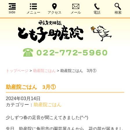
side
メニュー
アクセス
メール
電話
検索
トップページ
>
助産院ごはん
>
助産院ごはん 3月①
助産院ごはん 3月①
2024年03月14日
カテゴリー：
助産院ごはん
少しずつ春の足音が聞こえてきました(^-^)
先日、助産院に角田市の園芸屋さんから、花の苗が届きまし