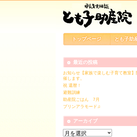
トップページ
とも子助
最近の投稿
お知らせ【家族で楽しむ子育て教室】
催します。
祝 還暦！
避難訓練
助産院ごはん 7月
プリンアラモード♫
アーカイブ