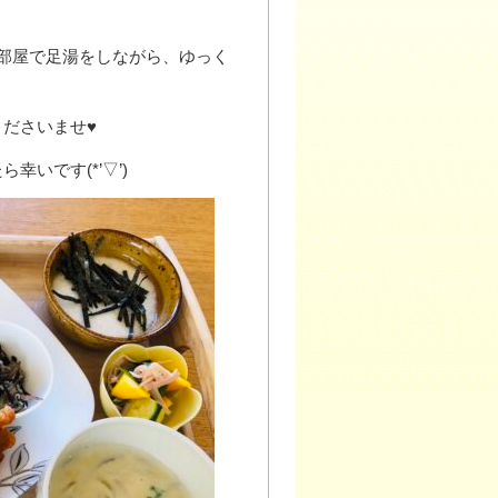
部屋で足湯をしながら、ゆっく
ださいませ♥
いです(*’▽’)