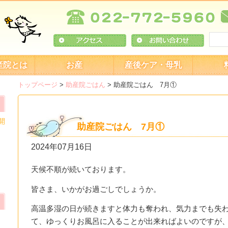
産院とは
お産
産後ケア・母乳
トップページ
>
助産院ごはん
>
助産院ごはん 7月①
開
助産院ごはん 7月①
2024年07月16日
天候不順が続いております。
皆さま、いかがお過ごしでしょうか。
高温多湿の日が続きますと体力も奪われ、気力までも失
て、ゆっくりお風呂に入ることが出来ればよいのですが