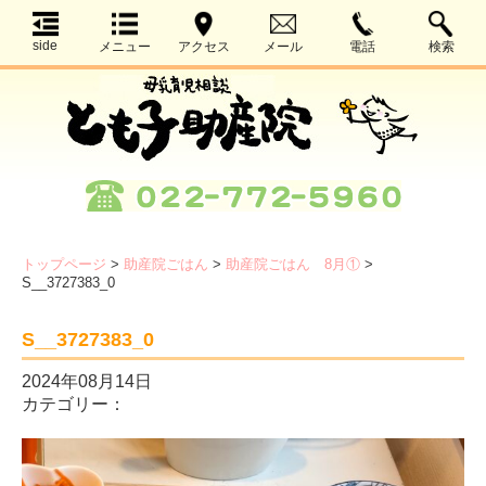
side
メニュー
アクセス
メール
電話
検索
トップページ
>
助産院ごはん
>
助産院ごはん 8月①
>
S__3727383_0
S__3727383_0
2024年08月14日
カテゴリー：