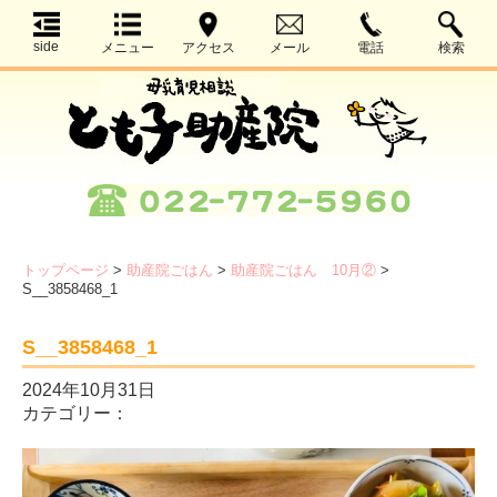
side
メニュー
アクセス
メール
電話
検索
トップページ
>
助産院ごはん
>
助産院ごはん 10月②
>
S__3858468_1
S__3858468_1
2024年10月31日
カテゴリー：