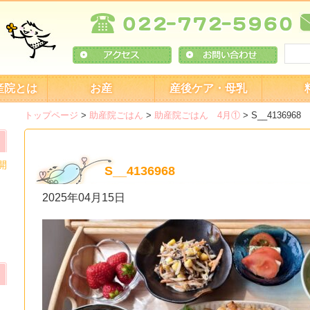
産院とは
お産
産後ケア・母乳
トップページ
>
助産院ごはん
>
助産院ごはん 4月①
>
S__4136968
開
S__4136968
2025年04月15日