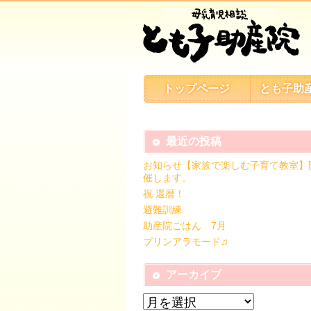
トップページ
とも子助
最近の投稿
お知らせ【家族で楽しむ子育て教室】
催します。
祝 還暦！
避難訓練
助産院ごはん 7月
プリンアラモード♫
アーカイブ