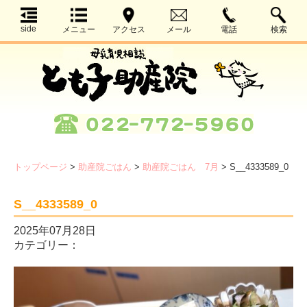
side
メニュー
アクセス
メール
電話
検索
トップページ
>
助産院ごはん
>
助産院ごはん 7月
>
S__4333589_0
S__4333589_0
2025年07月28日
カテゴリー：