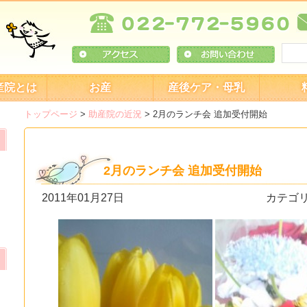
産院とは
お産
産後ケア・母乳
トップページ
>
助産院の近況
>
2月のランチ会 追加受付開始
2月のランチ会 追加受付開始
2011年01月27日
カテゴ