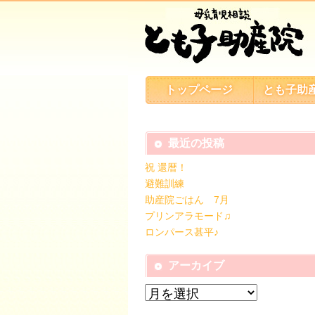
トップページ
とも子助
最近の投稿
祝 還暦！
避難訓練
助産院ごはん 7月
プリンアラモード♫
ロンパース甚平♪
アーカイブ