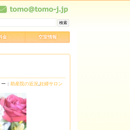
料金
空室情報
リー：
助産院の近況
,
妊婦サロン