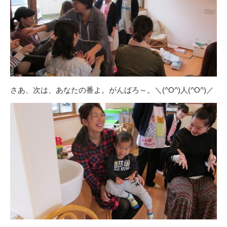
さあ、次は、あなたの番よ。がんばろ～。＼(^O^)人(^O^)／