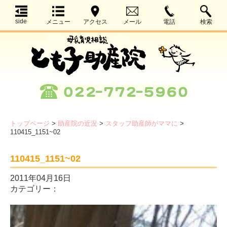
side
メニュー
アクセス
メール
電話
検索
トップページ
>
助産院の近況
>
スタッフ助産師がママに
>
110415_1151~02
110415_1151~02
2011年04月16日
カテゴリー：