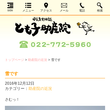
side
メニュー
アクセス
メール
電話
検索
トップページ
>
助産院の近況
>
雪です
雪です
2016年12月12日
カテゴリー：
助産院の近況
さむっ！