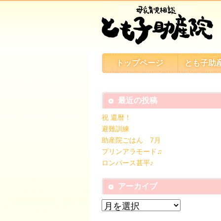
トップページ
とも子助
最近の投稿
祝 還暦！
避難訓練
助産院ごはん 7月
プリンアラモード♫
ロンパース甚平♪
アーカイブ