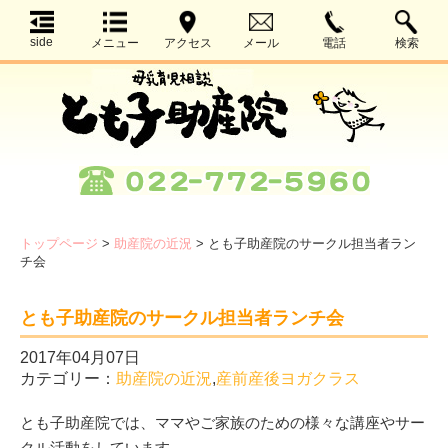
side
メニュー
アクセス
メール
電話
検索
トップページ
>
助産院の近況
>
とも子助産院のサークル担当者ラン
チ会
とも子助産院のサークル担当者ランチ会
2017年04月07日
カテゴリー：
助産院の近況
,
産前産後ヨガクラス
とも子助産院では、ママやご家族のための様々な講座やサー
クル活動をしています。