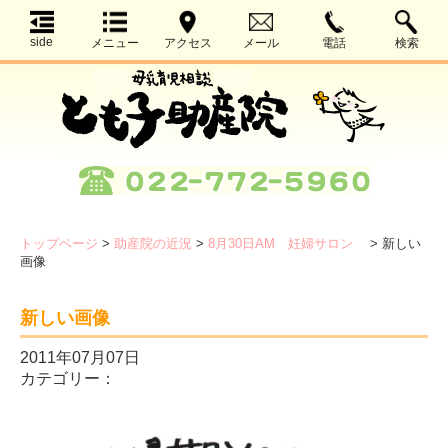
side
メニュー
アクセス
メール
電話
検索
トップページ
>
助産院の近況
>
8月30日AM 妊婦サロン
>
新しい
画像
新しい画像
2011年07月07日
カテゴリー：