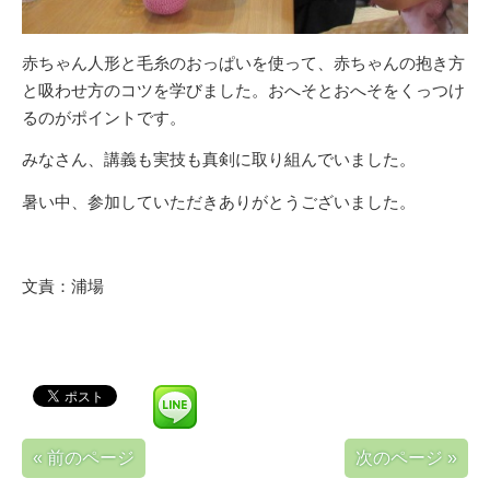
赤ちゃん人形と毛糸のおっぱいを使って、赤ちゃんの抱き方
と吸わせ方のコツを学びました。おへそとおへそをくっつけ
るのがポイントです。
みなさん、講義も実技も真剣に取り組んでいました。
暑い中、参加していただきありがとうございました。
文責：浦場
« 前のページ
次のページ »