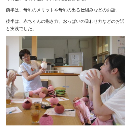
前半は、母乳のメリットや母乳の出る仕組みなどのお話。
後半は、赤ちゃんの抱き方、おっぱいの吸わせ方などのお話
と実践でした。