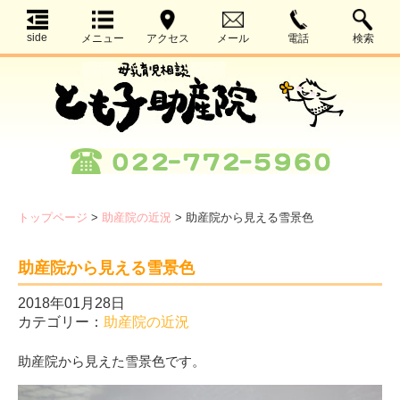
side
メニュー
アクセス
メール
電話
検索
トップページ
>
助産院の近況
>
助産院から見える雪景色
助産院から見える雪景色
2018年01月28日
カテゴリー：
助産院の近況
助産院から見えた雪景色です。