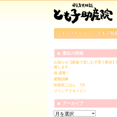
トップページ
とも子助
最近の投稿
お知らせ【家族で楽しむ子育て教室】
催します。
祝 還暦！
避難訓練
助産院ごはん 7月
プリンアラモード♫
アーカイブ