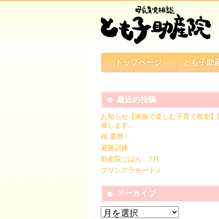
トップページ
とも子助
最近の投稿
お知らせ【家族で楽しむ子育て教室】
催します。
祝 還暦！
避難訓練
助産院ごはん 7月
プリンアラモード♫
アーカイブ