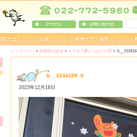
産院とは
お産
産後ケア・母乳
トップページ
>
助産院の近況
>
キラキラ夢いっぱいの窓
>
S__333416
開
S__3334169_0
2023年12月18日