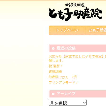
トップページ
とも子助
最近の投稿
お知らせ【家族で楽しむ子育て教室】
催します。
祝 還暦！
避難訓練
助産院ごはん 7月
プリンアラモード♫
アーカイブ