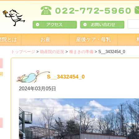
産院とは
お産
産後ケア・母乳
トップページ
>
助産院の近況
>
種まきの準備
>
S__3432454_0
開
S__3432454_0
2024年03月05日