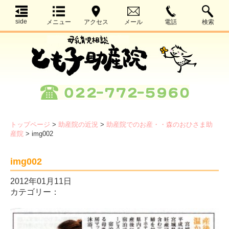
side
メニュー
アクセス
メール
電話
検索
トップページ
>
助産院の近況
>
助産院でのお産・・森のおひさま助
産院
>
img002
img002
2012年01月11日
カテゴリー：