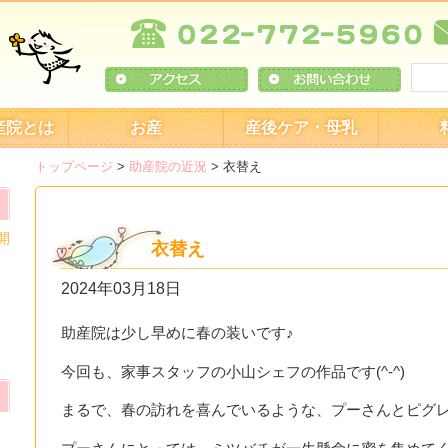
産院とは
お産
産後ケア・母乳
トップページ
>
助産院の近況
>
衣替え
開
衣替え
2024年03月18日
助産院は少し早めに春の装いです♪
今回も、家事スタッフの小山シェフの作品です(^-^)
まるで、春の訪れを喜んでいるような、プーさんとピグレ