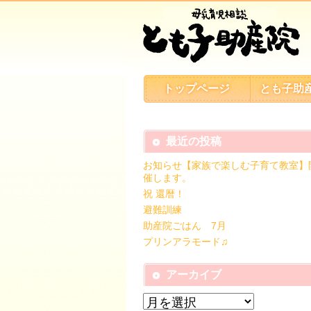
トップページ
とも子助
最近の投稿
お知らせ【家族で楽しむ子育て教室】
催します。
祝 還暦！
避難訓練
助産院ごはん 7月
プリンアラモード♫
アーカイブ